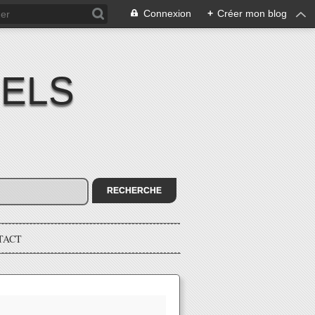
Connexion
+
Créer mon blog
IELS
TACT