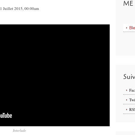
ME 
r 1 Juillet 2015, 00:00am
Bl
Sui
Fa
Twi
RS
Interlude