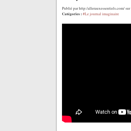
Publié par http:/allerauxessentiels.com/ su
Catégories :
#Le journal imaginaire