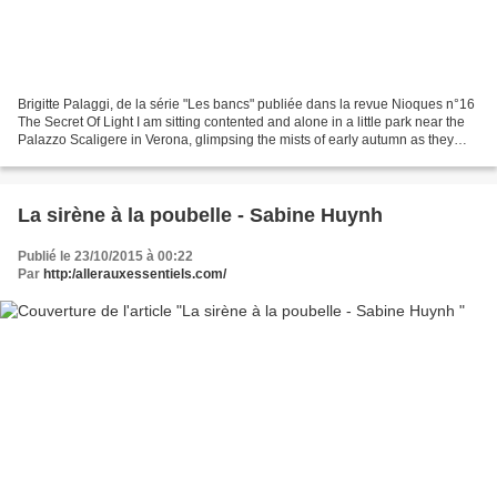
Brigitte Palaggi, de la série "Les bancs" publiée dans la revue Nioques n°16
The Secret Of Light I am sitting contented and alone in a little park near the
Palazzo Scaligere in Verona, glimpsing the mists of early autumn as they
shift and fade among the...
La sirène à la poubelle - Sabine Huynh
Publié le 23/10/2015 à 00:22
Par
http:/allerauxessentiels.com/