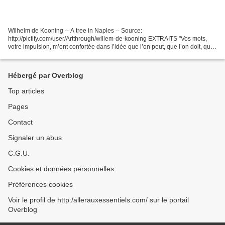
Wilhelm de Kooning -- A tree in Naples -- Source:
http://pictify.com/user/Artthrough/willem-de-kooning EXTRAITS "Vos mots,
votre impulsion, m’ont confortée dans l’idée que l’on peut, que l’on doit, que
l’on a le droit (le devoir peut-être ?), de tout...
Hébergé par Overblog
Top articles
Pages
Contact
Signaler un abus
C.G.U.
Cookies et données personnelles
Préférences cookies
Voir le profil de http:/allerauxessentiels.com/ sur le portail
Overblog