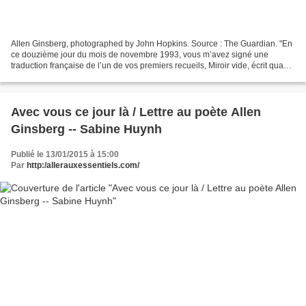
Allen Ginsberg, photographed by John Hopkins. Source : The Guardian. "En
ce douzième jour du mois de novembre 1993, vous m’avez signé une
traduction française de l’un de vos premiers recueils, Miroir vide, écrit quand
vous aviez à peu près l’âge que...
Avec vous ce jour là / Lettre au poète Allen
Ginsberg -- Sabine Huynh
Publié le 13/01/2015 à 15:00
Par
http:/allerauxessentiels.com/