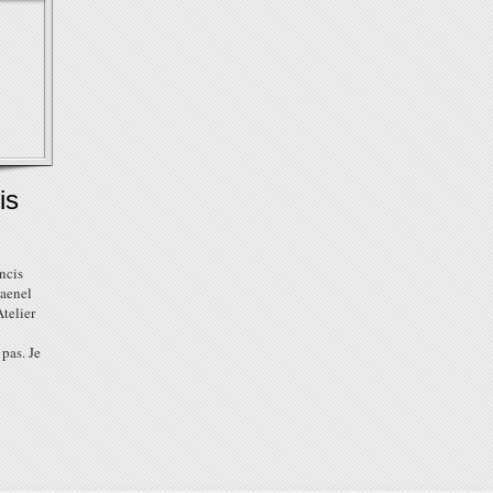
is
ncis
aenel
telier
pas. Je