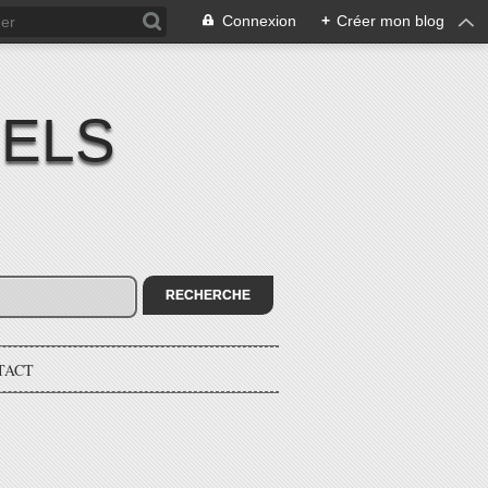
Connexion
+
Créer mon blog
IELS
TACT