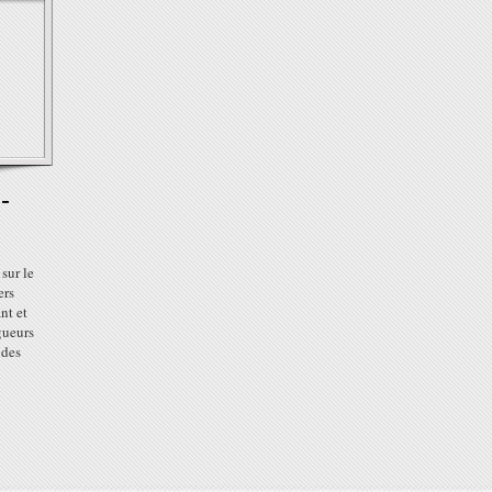
-
sur le
ers
nt et
gueurs
 des