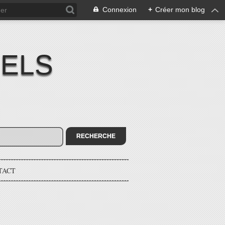
Connexion
+
Créer mon blog
IELS
TACT