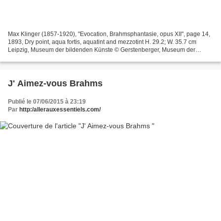
Max Klinger (1857-1920), "Evocation, Brahmsphantasie, opus XII", page 14,
1893, Dry point, aqua fortis, aquatint and mezzotint H. 29.2; W. 35.7 cm
Leipzig, Museum der bildenden Künste © Gerstenberger, Museum der
bildenden Künste Extraits de Hélène Grimaud...
J' Aimez-vous Brahms
Publié le 07/06/2015 à 23:19
Par
http:/allerauxessentiels.com/