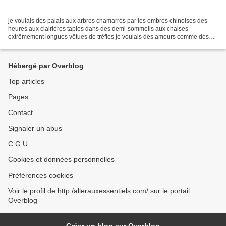
je voulais des palais aux arbres chamarrés par les ombres chinoises des
heures aux clairières tapies dans des demi-sommeils aux chaises
extrêmement longues vêtues de trèfles je voulais des amours comme des
galets nus ronds et polis blancs gorgés d'enfantement...
Hébergé par Overblog
Top articles
Pages
Contact
Signaler un abus
C.G.U.
Cookies et données personnelles
Préférences cookies
Voir le profil de http:/allerauxessentiels.com/ sur le portail
Overblog