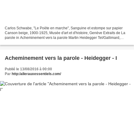
Carlos Schwabe, "Le Poète en marche", Sanguine et estompe sur papier
Canson beige, 1900-1925, Musée d'art et d'histoire, Genève Extraits de La
parole in Acheminement vers la parole Martin Heidegger Tel/Gallimard,
février 2014, Traduit de l'allemand par...
Acheminement vers la parole - Heidegger - I
Publié le 13/08/2016 à 00:00
Par
http:/allerauxessentiels.com/