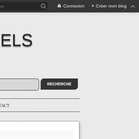
Connexion
+
Créer mon blog
IELS
TACT