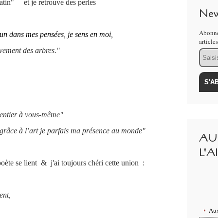
atin" et je retrouve des perles
New
Abonne
un dans mes pensées, je sens en moi,
article
vement des arbres."
Email
t entier à vous-même"
; grâce à l’art je parfais ma présence au monde"
AU
L'A
te se lient & j'ai toujours chéri cette union :
ent,
Aux