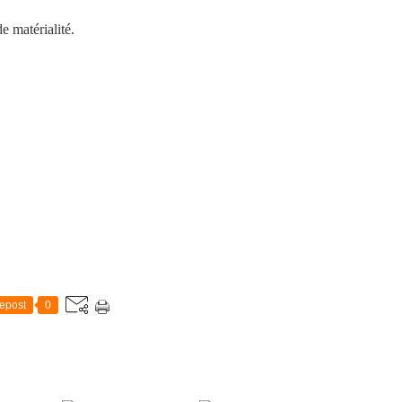
de matérialité.
epost
0