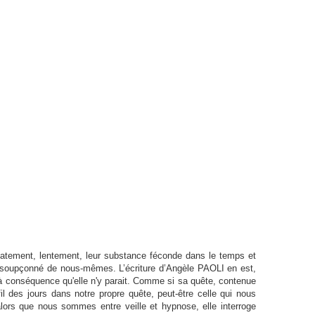
catement, lentement, leur substance féconde dans le temps et
nsoupçonné de nous-mêmes. L’écriture d’Angèle PAOLI en est,
 à conséquence qu'elle n'y parait. Comme si sa quête, contenue
il des jours dans notre propre quête, peut-être celle qui nous
ors que nous sommes entre veille et hypnose, elle interroge