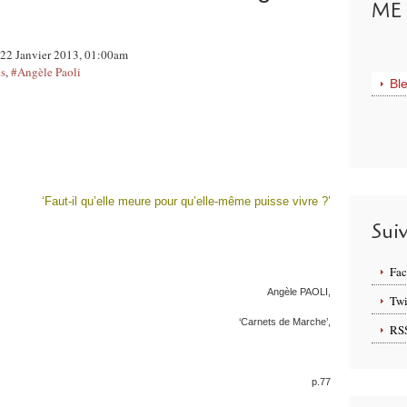
ME 
r 22 Janvier 2013, 01:00am
es
,
#Angèle Paoli
Bl
‘Faut-il qu’elle meure pour qu’elle-même puisse vivre ?’
Sui
Fa
Angèle PAOLI,
Twi
‘Carnets de Marche’,
RS
p.77