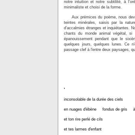
notre intuition et notre subtilité, à 
minimaliste et choisi de la forme.
Aux prémices du poème, nous devenon
teintes minérales, saisis par la natu
d’accalmies étranges et inquiétantes. 
chants du monde animal végétal, si 
épanouissement pendant que le sixiè
quelques jours, quelques lunes. Ce n
passage clef à l'entre deux paysages, qu
‘
inconsolable de la durée des ciels
en nuages d'ébène fondus de gris à l
et ton rire perlé de cils
et tes larmes d'enfant