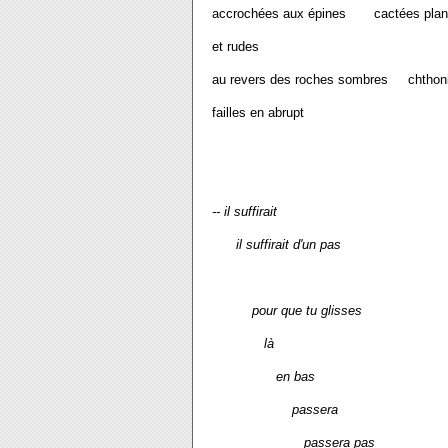
accrochées aux épines cactées plan
et rudes
au revers des roches sombres chth
failles en abrupt
-- il suffirait
il suffirait d'un pas
pour que tu glisses
là
en bas
passera
passera pas