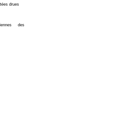
tées drues
oniennes des