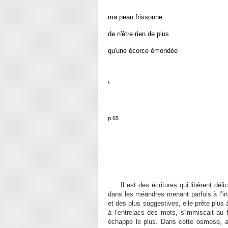
ma peau frissonne
de n'être rien de plus
qu'une écorce émondée
‘
p.65
Il est des écritures qui libèrent déli
dans les méandres menant parfois à l’i
et des plus suggestives, elle prête plus
à l’entrelacs des mots, s'immiscait au f
échappe le plus. Dans cette osmose, al