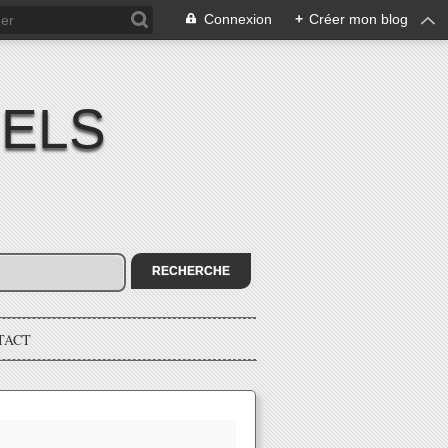
Connexion
+
Créer mon blog
IELS
TACT