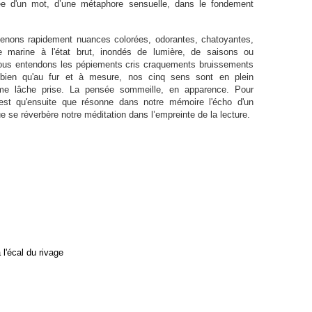
l’orée d'un mot, d’une métaphore sensuelle, dans le fondement
s rapidement nuances colorées, odorantes, chatoyantes,
re marine à l'état brut, inondés de lumière, de saisons ou
Nous entendons les pépiements cris craquements bruissements
bien qu'au fur et à mesure, nos cinq sens sont en plein
me lâche prise. La pensée sommeille, en apparence. Pour
'est qu'ensuite que résonne dans notre mémoire l'écho d'un
e se réverbère notre méditation dans l’empreinte de la lecture.
'écal du rivage