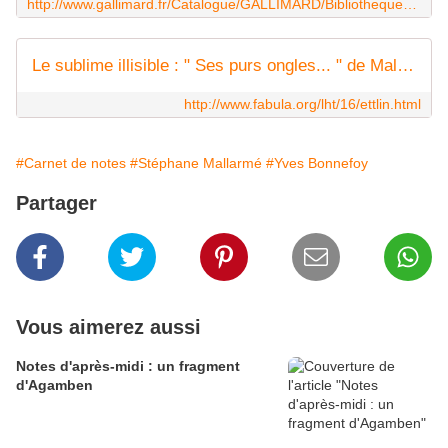
http://www.gallimard.fr/Catalogue/GALLIMARD/Bibliotheque-de-la-Pleiade/OEuvres-completes104
Le sublime illisible : " Ses purs ongles... " de Mallarmé (LhT Fabula)
http://www.fabula.org/lht/16/ettlin.html
#Carnet de notes
#Stéphane Mallarmé
#Yves Bonnefoy
Partager
Vous aimerez aussi
Notes d'après-midi : un fragment
d'Agamben