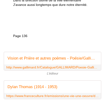
Dans la direction ultime de la ville élémentaire
J'avance aussi longtemps que dure notre éternité.
Page 136
Vision et Prière et autres poèmes - Poésie/Gallimard - GALLIMARD - Site Gallimard
http://www.gallimard.fr/Catalogue/GALLIMARD/Poesie-Gallimard/Vision-et-Priere-et-autres-poemes
L'éditeur
Dylan Thomas (1914 - 1953)
https://www.franceculture.fr/emissions/une-vie-une-oeuvre/dylan-thomas-1914-1953