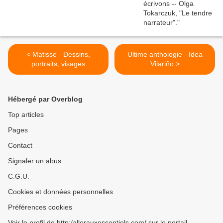
< Matisse - Dessins,
Ultime anthologie - Idea
portraits, visages
Vilariño >
d'expression
Hébergé par Overblog
Top articles
Pages
Contact
Signaler un abus
C.G.U.
Cookies et données personnelles
Préférences cookies
Voir le profil de http:/allerauxessentiels.com/ sur le portail