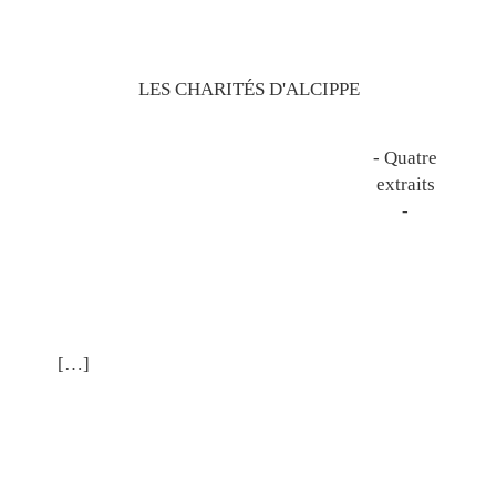
LES CHARIT
É
S D'ALCIPPE
- Quatre
extraits
-
[…]