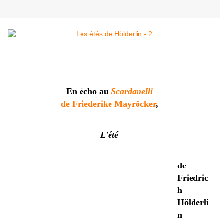
En écho au
Scardanelli
de Friederike Mayröcker
,
L'été
de
Friedric
h
Hölderli
n