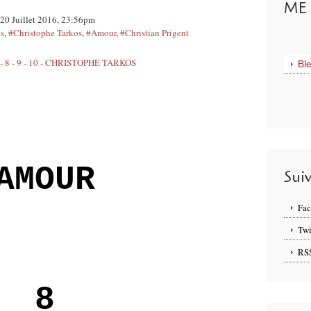
ME 
r 20 Juillet 2016, 23:56pm
es
,
#Christophe Tarkos
,
#Amour
,
#Christian Prigent
Bl
AMOUR
Sui
Fa
Twi
RS
8