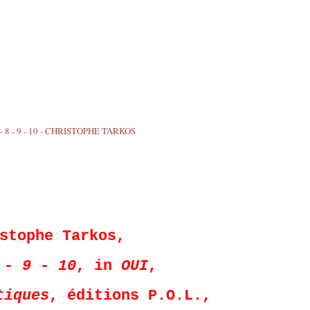
stophe Tarkos,
 - 9 - 10
,
in
OUI
,
tiques
, éditions P.O.L.,