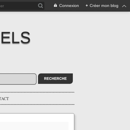
Connexion
+
Créer mon blog
IELS
TACT