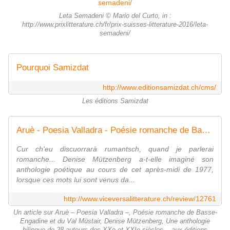
Leta Semadeni © Mario del Curto, in :
http://www.prixlitterature.ch/fr/prix-suisses-litterature-2016/leta-
semadeni/
Pourquoi Samizdat
http://www.editionsamizdat.ch/cms/
Les éditions Samizdat
Aruè - Poesia Valladra - Poésie romanche de Basse-Engadine et du Val Müstair
Cur ch'eu discuorrarà rumantsch, quand je parlerai
romanche... Denise Mützenberg a-t-elle imaginé son
anthologie poétique au cours de cet après-midi de 1977,
lorsque ces mots lui sont venus da...
http://www.viceversalitterature.ch/review/12761
Un article sur Aruè – Poesia Valladra –, Poésie romanche de Basse-
Engadine et du Val Müstair, Denise Mützenberg, Une anthologie