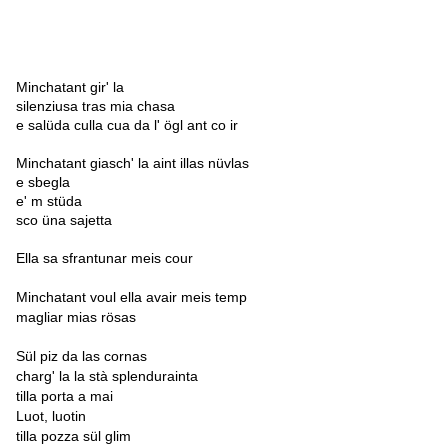
Minchatant gir' la
silenziusa tras mia chasa
e salüda culla cua da l' ögl ant co ir
Minchatant giasch' la aint illas nüvlas
e sbegla
e' m stüda
sco üna sajetta
Ella sa sfrantunar meis cour
Minchat
ant voul ella avair meis temp
magliar mias rösas
Sül piz da las cornas
charg' la la stà splendurainta
tilla porta a mai
Luot, luotin
tilla pozza sül glim