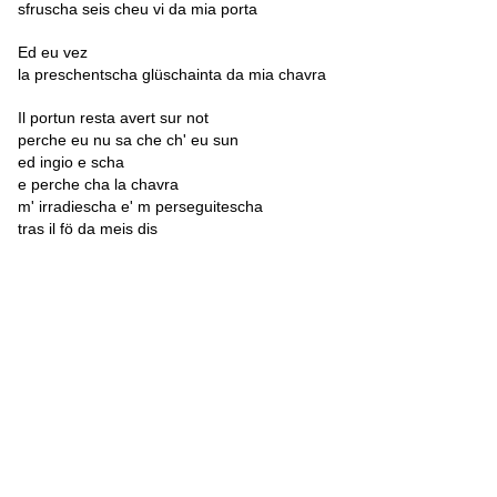
sfruscha seis cheu vi da mia porta
Ed eu vez
la preschentscha glüschainta da mia chavra
Il portun resta avert sur not
perche eu nu sa che ch' eu sun
ed ingio e scha
e perche cha la chavra
m' irradiescha e' m perseguitescha
tras il fö da meis dis