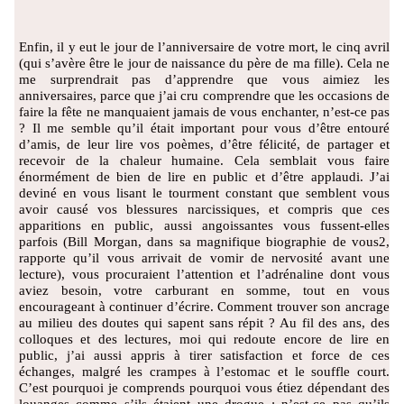
Enfin, il y eut le jour de l’anniversaire de votre mort, le cinq avril
(qui s’avère être le jour de naissance du père de ma fille). Cela ne
me surprendrait pas d’apprendre que vous aimiez les
anniversaires, parce que j’ai cru comprendre que les occasions de
faire la fête ne manquaient jamais de vous enchanter, n’est-ce pas
? Il me semble qu’il était important pour vous d’être entouré
d’amis, de leur lire vos poèmes, d’être félicité, de partager et
recevoir de la chaleur humaine. Cela semblait vous faire
énormément de bien de lire en public et d’être applaudi. J’ai
deviné en vous lisant le tourment constant que semblent vous
avoir causé vos blessures narcissiques, et compris que ces
apparitions en public, aussi angoissantes vous fussent-elles
parfois (Bill Morgan, dans sa magnifique biographie de vous2,
rapporte qu’il vous arrivait de vomir de nervosité avant une
lecture), vous procuraient l’attention et l’adrénaline dont vous
aviez besoin, votre carburant en somme, tout en vous
encourageant à continuer d’écrire. Comment trouver son ancrage
au milieu des doutes qui sapent sans répit ? Au fil des ans, des
colloques et des lectures, moi qui redoute encore de lire en
public, j’ai aussi appris à tirer satisfaction et force de ces
échanges, malgré les crampes à l’estomac et le souffle court.
C’est pourquoi je comprends pourquoi vous étiez dépendant des