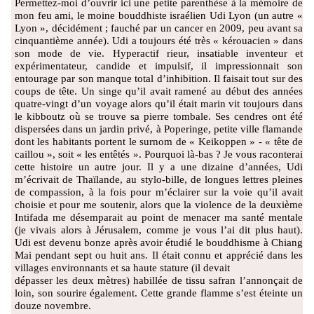
Permettez-moi d’ouvrir ici une petite parenthèse à la mémoire de
mon feu ami, le moine bouddhiste israélien Udi Lyon (un autre «
Lyon », décidément ; fauché par un cancer en 2009, peu avant sa
cinquantième année). Udi a toujours été très « kérouacien » dans
son mode de vie. Hyperactif rieur, insatiable inventeur et
expérimentateur, candide et impulsif, il impressionnait son
entourage par son manque total d’inhibition. Il faisait tout sur des
coups de tête. Un singe qu’il avait ramené au début des années
quatre-vingt d’un voyage alors qu’il était marin vit toujours dans
le kibboutz où se trouve sa pierre tombale. Ses cendres ont été
dispersées dans un jardin privé, à Poperinge, petite ville flamande
dont les habitants portent le surnom de « Keikoppen » - « tête de
caillou », soit « les entêtés ». Pourquoi là-bas ? Je vous raconterai
cette histoire un autre jour. Il y a une dizaine d’années, Udi
m’écrivait de Thaïlande, au stylo-bille, de longues lettres pleines
de compassion, à la fois pour m’éclairer sur la voie qu’il avait
choisie et pour me soutenir, alors que la violence de la deuxième
Intifada me désemparait au point de menacer ma santé mentale
(je vivais alors à Jérusalem, comme je vous l’ai dit plus haut).
Udi est devenu bonze après avoir étudié le bouddhisme à Chiang
Mai pendant sept ou huit ans. Il était connu et apprécié dans les
villages environnants et sa haute stature (il devait
dépasser les deux mètres) habillée de tissu safran l’annonçait de
loin, son sourire également. Cette grande flamme s’est éteinte un
douze novembre.