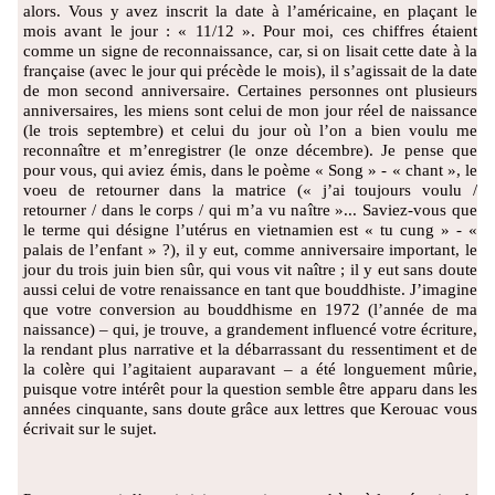
alors. Vous y avez inscrit la date à l’américaine, en plaçant le
mois avant le jour : « 11/12 ». Pour moi, ces chiffres étaient
comme un signe de reconnaissance, car, si on lisait cette date à la
française (avec le jour qui précède le mois), il s’agissait de la date
de mon second anniversaire. Certaines personnes ont plusieurs
anniversaires, les miens sont celui de mon jour réel de naissance
(le trois septembre) et celui du jour où l’on a bien voulu me
reconnaître et m’enregistrer (le onze décembre). Je pense que
pour vous, qui aviez émis, dans le poème « Song » - « chant », le
voeu de retourner dans la matrice (« j’ai toujours voulu /
retourner / dans le corps / qui m’a vu naître »... Saviez-vous que
le terme qui désigne l’utérus en vietnamien est « tu cung » - «
palais de l’enfant » ?), il y eut, comme anniversaire important, le
jour du trois juin bien sûr, qui vous vit naître ; il y eut sans doute
aussi celui de votre renaissance en tant que bouddhiste. J’imagine
que votre conversion au bouddhisme en 1972 (l’année de ma
naissance) – qui, je trouve, a grandement influencé votre écriture,
la rendant plus narrative et la débarrassant du ressentiment et de
la colère qui l’agitaient auparavant – a été longuement mûrie,
puisque votre intérêt pour la question semble être apparu dans les
années cinquante, sans doute grâce aux lettres que Kerouac vous
écrivait sur le sujet.