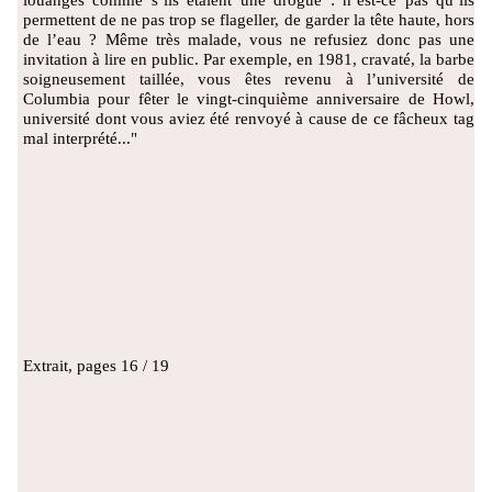
louanges comme s’ils étaient une drogue : n’est-ce pas qu’ils
permettent de ne pas trop se flageller, de garder la tête haute, hors
de l’eau ? Même très malade, vous ne refusiez donc pas une
invitation à lire en public. Par exemple, en 1981, cravaté, la barbe
soigneusement taillée, vous êtes revenu à l’université de
Columbia pour fêter le vingt-cinquième anniversaire de Howl,
université dont vous aviez été renvoyé à cause de ce fâcheux tag
mal interprété..."
Extrait, pages 16 / 19