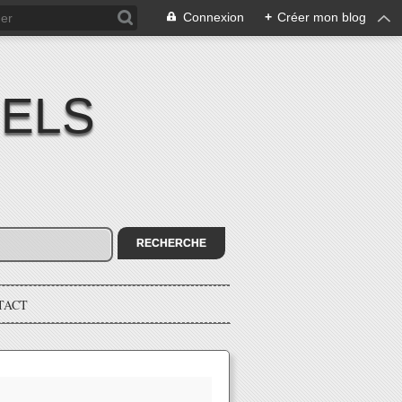
Connexion
+
Créer mon blog
IELS
TACT